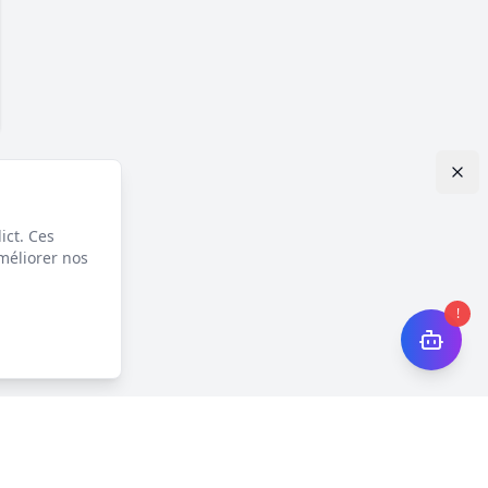
ict. Ces
méliorer nos
!