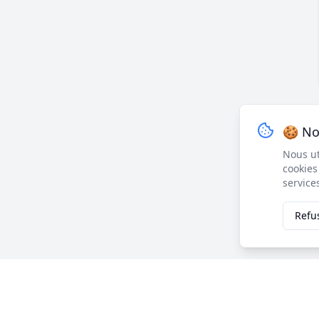
🍪 No
Nous ut
cookies
service
Refu